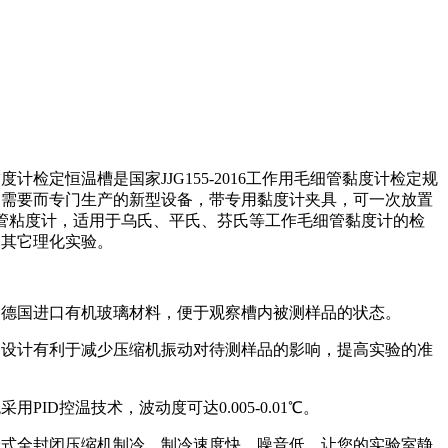
度计检定恒温槽是国家JJG155-2016工作用毛细管黏度计检定规
的需要而专门生产的新型设备，带专用黏度计夹具，可一次放置
管粘度计，适用于乌氏、平氏、芬氏等工作毛细管黏度计的检
及其它理化实验。
用德国进口有机玻璃材料，便于观察槽内被测样品的状态。
的设计有利于减少压缩机振动对待测样品的影响，提高实验的准
用PID控温技术，波动度可达0.005-0.01℃。
冷式全封闭压缩机制冷，制冷速度快、噪音低，让您的实验室静