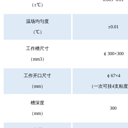
（±℃）
温场均匀度
±0.01
（℃）
工作槽尺寸
￠300×300
（mm3）
工作开口尺寸
￠67×4
（mm）
（一次可挂4支粘
槽深度
300
（mm）