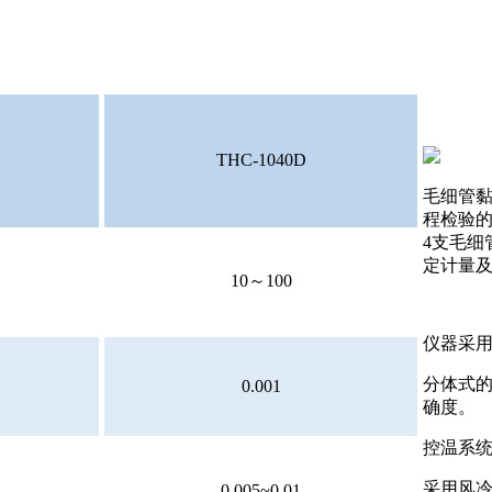
THC-1040D
毛细管黏
程检验
4支毛细
定计量
10～100
仪器采
分体式
0.001
确度。
控温系统采
采用风
0.005~0.01