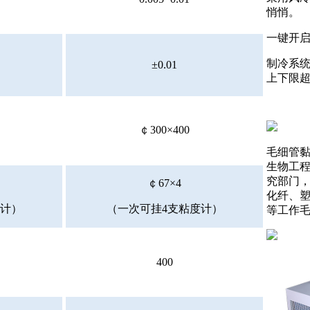
悄悄。
一键开
制冷系
±0.01
上下限
￠300×400
毛细管
生物工
究部门
￠67×4
化纤、
度计）
（一次可挂4支粘度计）
等工作
400